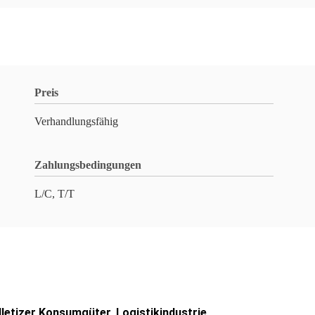
Preis
Verhandlungsfähig
Zahlungsbedingungen
L/C, T/T
letizer Konsumgüter, Logistikindustrie