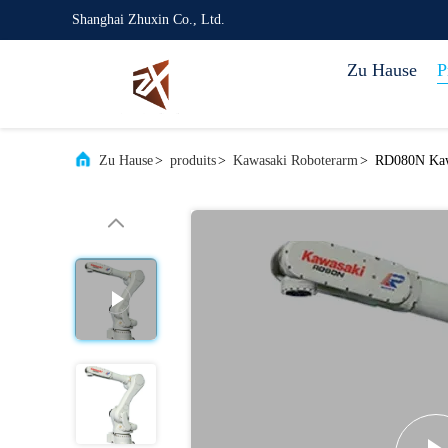
Shanghai Zhuxin Co., Ltd.
Zu Hause
P
Zu Hause
>
produits
>
Kawasaki Roboterarm
>
RD080N Kawa