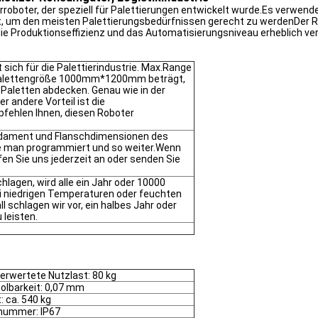
erroboter, der speziell für Palettierungen entwickelt wurde.Es verwe
, um den meisten Palettierungsbedürfnissen gerecht zu werdenDer RD
die Produktionseffizienz und das Automatisierungsniveau erheblich ve
 sich für die Palettierindustrie. Max.Range
Palettengröße 1000mm*1200mm beträgt,
 Paletten abdecken. Genau wie in der
r andere Vorteil ist die
fehlen Ihnen, diesen Roboter
undament und Flanschdimensionen des
 man programmiert und so weiter.Wenn
fen Sie uns jederzeit an oder senden Sie
hlagen, wird alle ein Jahr oder 10000
i niedrigen Temperaturen oder feuchten
schlagen wir vor, ein halbes Jahr oder
leisten.
erwertete Nutzlast: 80 kg
olbarkeit: 0,07 mm
: ca. 540 kg
nummer: IP67