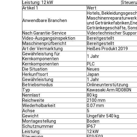
Leistung: 12 kW
Steueru
Artikel 1
Wert
Hotels, Bekleidungsgesc
Maschinenreparaturwerks
Anwendbare Branchen
und Getränkefabriken,Ene
Getränkegeschäfte, Son
Nach Garantie-Service
Videotechnischer Support
Video-Ausgangsinspektion
Bereitgestellt
Maschinenprüfbericht
Bereitgestellt
Art der Vermarktung
Heißes Produkt 2019
Gewährleistung für
1 Jahr
Kernkomponenten
Kernkomponenten
PLC
Die Situation
Neues
Herkunftsort
Japan
Gewährleistung
1 Jahr
Betriebsmodus
Onlineunterstützung
Typ
Kawasaki Arm RD080N
Nennlast
80 kg
Reichweite
2100 mm
Wiederholbarkeit
0.07 mm
Achse
5
Gewicht
Ungefähr 540 kg.
Montagestellung
Boden
Schutznummer
IP67
Leistung:
12 kW
Steuerung
F03/E03