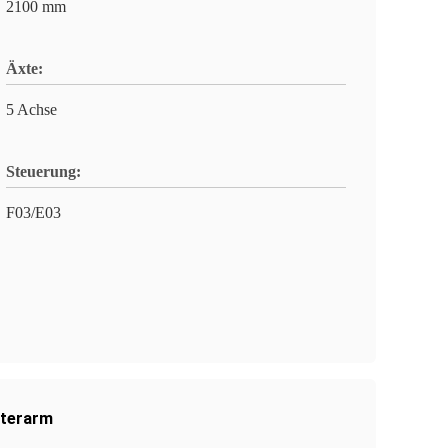
2100 mm
Äxte:
5 Achse
Steuerung:
F03/E03
oterarm