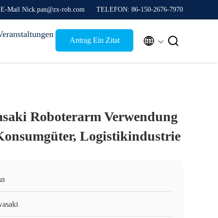
E-Mail Nick.pan@zx-rob.com
TELEFON: 86-150-2676-7970
Veranstaltungen


Antrag Ein Zitat
saki Roboterarm Verwendung
 Konsumgüter, Logistikindustrie
an
asaki