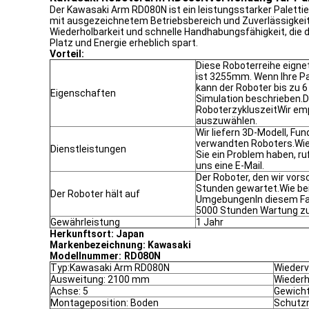
Der Kawasaki Arm RD080N ist ein leistungsstarker Paletti
mit ausgezeichnetem Betriebsbereich und Zuverlässigkeit
Wiederholbarkeit und schnelle Handhabungsfähigkeit, die 
Platz und Energie erheblich spart.
Vorteil:
Diese Roboterreihe eignet
ist 3255mm. Wenn Ihre 
kann der Roboter bis zu 6
Eigenschaften
Simulation beschrieben.De
RoboterzykluszeitWir emp
auszuwählen.
Wir liefern 3D-Modell, F
verwandten Roboters.Wie
Dienstleistungen
Sie ein Problem haben, ru
uns eine E-Mail.
Der Roboter, den wir vorsc
Stunden gewartet.Wie be
Der Roboter hält auf
UmgebungenIn diesem Fall 
5000 Stunden Wartung zu 
Gewährleistung
1 Jahr
Herkunftsort: Japan
Markenbezeichnung:
Kawasaki
Modellnummer:
RD080N
Typ:Kawasaki Arm RD080N
Wiederv
Ausweitung: 2100 mm
Wiederh
Achse: 5
Gewicht
Montageposition: Boden
Schutz