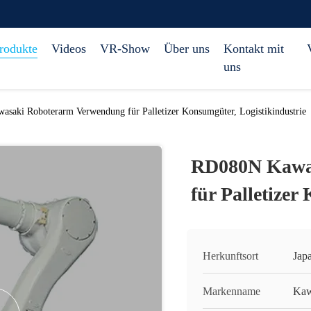
rodukte
Videos
VR-Show
Über uns
Kontakt mit
uns
saki Roboterarm Verwendung für Palletizer Konsumgüter, Logistikindustrie
RD080N Kawa
für Palletizer
Herkunftsort
Jap
Markenname
Kaw