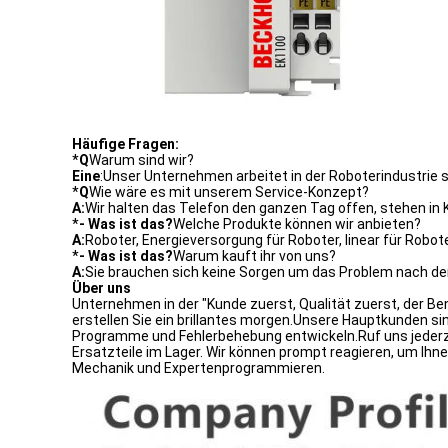
Häufige Fragen:
*
Q
Warum sind wir?
Eine
:Unser Unternehmen arbeitet in der Roboterindustrie s
*
Q
Wie wäre es mit unserem Service-Konzept?
A:
Wir halten das Telefon den ganzen Tag offen, stehen i
*
- Was ist das?
Welche Produkte können wir anbieten?
A:
Roboter, Energieversorgung für Roboter, linear für Roboter
*
- Was ist das?
Warum kauft ihr von uns?
A:
Sie brauchen sich keine Sorgen um das Problem nach 
Über uns
Unternehmen in der "Kunde zuerst, Qualität zuerst, der Be
erstellen Sie ein brillantes morgen.Unsere Hauptkunden si
Programme und Fehlerbehebung entwickeln.Ruf uns jederzei
Ersatzteile im Lager. Wir können prompt reagieren, um Ihn
Mechanik und Expertenprogrammieren.