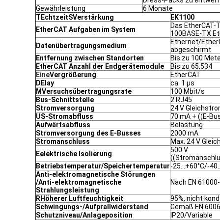
Dress-Packs zu entwerf
Gewährleistung
6 Monate
T
Echtzeit
S
Verstärkung
EK1100
Das EtherCAT-T
EtherCAT Aufgaben im System
100BASE-TX Et
Ethernet/Ether
Datenübertragungsmedium
abgeschirmt
Entfernung zwischen Standorten
Bis zu 100 Met
EtherCAT Anzahl der Endgerätemodule
Bis zu 65,534
Eine
Vergrößerung
EtherCAT
D
Elay
ca. 1 μs
M
Versuchsübertragungsrate
100 Mbit/s
Bus-Schnittstelle
2 RJ45
Stromversorgung
24 V Gleichstro
US-Stromabfluss
70 mA + ((E-B
Aufwärtsabfluss
Belastung
Stromversorgung des E-Busses
2000 mA
Stromanschluss
Max. 24 V Gleic
500 V
E
elektrische Isolierung
((Stromanschl
Betriebstemperatur/Speichertemperatur
-25...+60°C/-40.
Anti-elektromagnetische Störungen
/Anti-elektromagnetische
Nach EN 61000-
Strahlungsleistung
R
Höherer Luftfeuchtigkeit
95%, nicht kon
Schwingungs-/Aufprallwiderstand
Gemäß EN 6006
Schutzniveau/Anlageposition
IP20/Variable