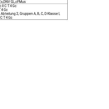
Ex,DNV GL,cFMus
c II C T4 Gc
 T4 Gc
 Abteilung 2, Gruppen A, B, C, D Klasse I,
IIC T4 Gc