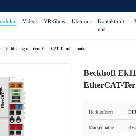
rodukte
Videos
VR-Show
Über uns
Kontakt mit
uns
zur Verbindung mit dem EtherCAT-Terminalmodul
Beckhoff Ek11
EtherCAT-Ter
Herkunftsort
DER
Markenname
BE