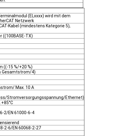
en.
erminalmodul (ELxxxx) wird mit dem
herCAT Netzwerk
CAT-Kabel (mindestens Kategorie 5),
er ((100BASE-TX)
m ((-15 %/+20 %)
us Gesamtstrom/4)
hstrom/ Max. 10 A
uss/Stromversorgungsspannung/Ethernet)
..+85°C
6-2/EN 61000-6-4
densierend
8-2-6/EN 60068-2-27