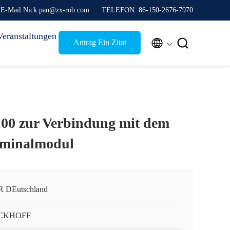
E-Mail Nick.pan@zx-rob.com
TELEFON: 86-150-2676-7970
Veranstaltungen


Antrag Ein Zitat
00 zur Verbindung mit dem
minalmodul
 DEutschland
CKHOFF