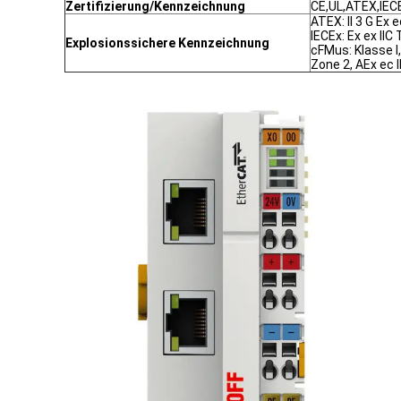
Zertifizierung/Kennzeichnung
CE,UL,ATEX,IEC
ATEX: II 3 G Ex e
IECEx: Ex ex IIC
Explosionssichere Kennzeichnung
cFMus: Klasse I,
Zone 2, AEx ec 