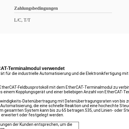
Zahlungsbedingungen
L/C, T/T
CAT-Terminalmodul verwendet
ät für die industrielle Automatisierung und die Elektronikfertigung m
 EtherCAT-Feldbusprotokoll mit dem EtherCAT-Terminalmodul zu verbi
s einem Kopplungsgerät und einer beliebigen Anzahl von EtherCAT-Te
indigkeits-Datenübertragung mit Datenübertragungsraten von bis zu 1
Automatisierung, die eine schnelle Reaktion und eine hochechte Steu
 im gesamten System kann bis zu 65 betragen.535, und Linien- oder S
erweitert oder festgelegt werden.
rungen der Kunden entsprechen, um die