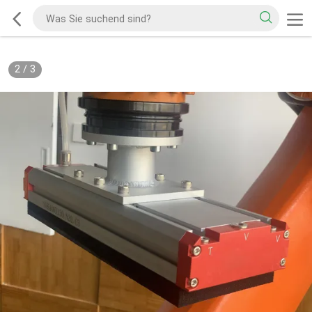
2
/
3