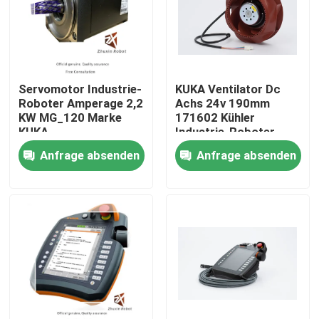
VR-Show
Über uns
Servomotor Industrie-
KUKA Ventilator Dc
Roboter Amperage 2,2
Achs 24v 190mm
KW MG_120 Marke
171602 Kühler
Werksbesichtigung
KUKA
Industrie-Roboter
Anfrage absenden
Anfrage absenden
Qualitätskontrolle
Kontakt mit uns
Neuigkeiten
Rechtssachen