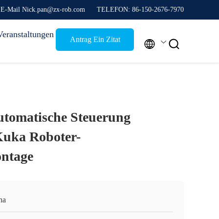
E-Mail Nick.pan@zx-rob.com
TELEFON: 86-150-2676-7970
Veranstaltungen
Antrag Ein Zitat


utomatische Steuerung
Kuka Roboter-
ntage
na