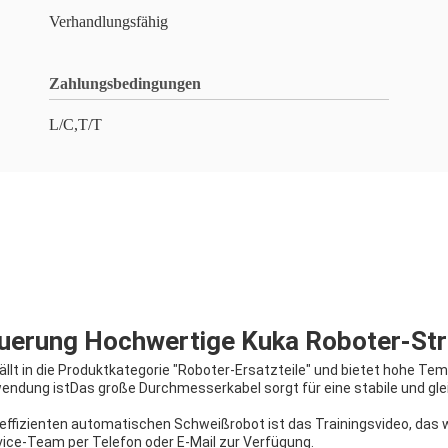
Verhandlungsfähig
Zahlungsbedingungen
L/C,T/T
euerung Hochwertige Kuka Roboter-S
lt in die Produktkategorie "Roboter-Ersatzteile" und bietet hohe Te
wendung istDas große Durchmesserkabel sorgt für eine stabile und gle
heffizienten automatischen Schweißrobot ist das Trainingsvideo, das
ice-Team per Telefon oder E-Mail zur Verfügung.