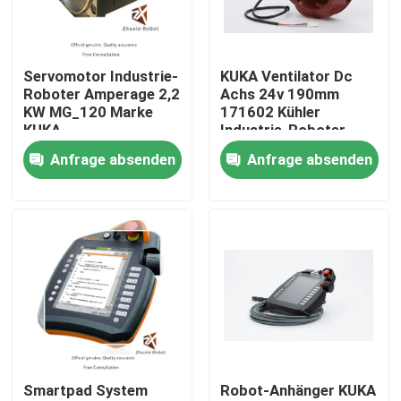
VR-Show
Servomotor Industrie-
KUKA Ventilator Dc
Roboter Amperage 2,2
Achs 24v 190mm
Über uns
KW MG_120 Marke
171602 Kühler
KUKA
Industrie-Roboter
Anfrage absenden
Anfrage absenden
Werksbesichtigung
Qualitätskontrolle
Kontakt mit uns
Neuigkeiten
Smartpad System
Robot-Anhänger KUKA
Rechtssachen