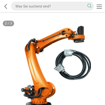
2
/
3