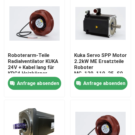
Roboterarm-Teile
Kuka Servo SPP Motor
Radialventilator KUKA
2.2kW ME Ersatzteile
24V + Kabel lang für
Roboter
KRC4 Heizkörper
MG_120_110_25_S0
Anfrage absenden
Anfrage absenden
Zu Hause
Produkte
Videos