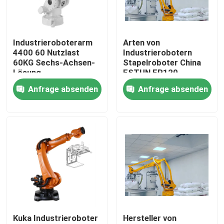
VR-Show
Industrieroboterarm
Arten von
4400 60 Nutzlast
Industrierobotern
Über uns
60KG Sechs-Achsen-
Stapelroboter China
Lösung
ESTUN ER120
Anfrage absenden
Anfrage absenden
Werksbesichtigung
Qualitätskontrolle
Kontakt mit uns
Neuigkeiten
Kuka Industrieroboter
Hersteller von
Rechtssachen