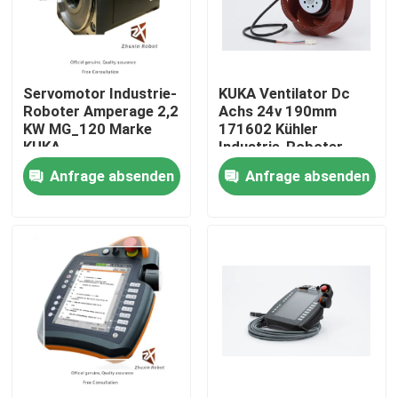
VR-Show
Servomotor Industrie-
KUKA Ventilator Dc
Über uns
Roboter Amperage 2,2
Achs 24v 190mm
KW MG_120 Marke
171602 Kühler
KUKA
Industrie-Roboter
Werksbesichtigung
Anfrage absenden
Anfrage absenden
Qualitätskontrolle
Kontakt mit uns
Neuigkeiten
Rechtssachen