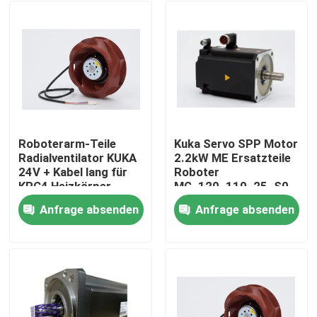
Roboterarm-Teile
Kuka Servo SPP Motor
Radialventilator KUKA
2.2kW ME Ersatzteile
24V + Kabel lang für
Roboter
KRC4 Heizkörper
MG_120_110_25_S0
Anfrage absenden
Anfrage absenden
Zu Hause
Produkte
Videos