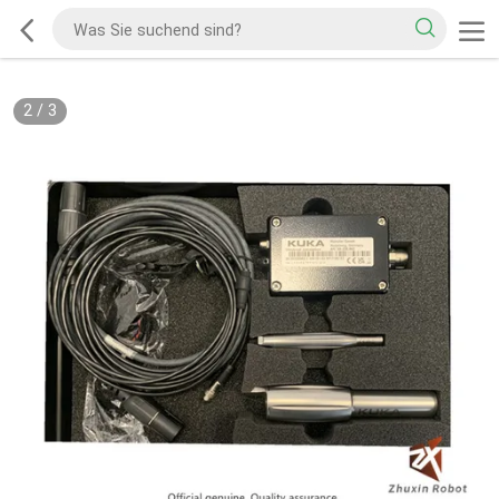
2
/
3