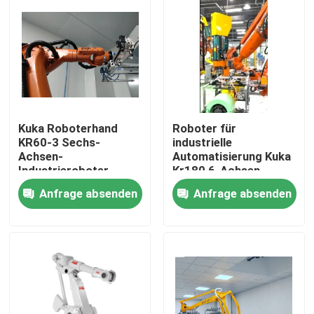
Kuka Roboterhand
Roboter für
KR60-3 Sechs-
industrielle
Achsen-
Automatisierung Kuka
Industrieroboter
Kr180 6-Achsen-
Beeindruckende
Roboter
Anfrage absenden
Anfrage absenden
Geschwindigkeit
Zu Hause
Produkte
Videos