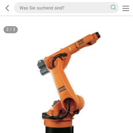
2
/
3