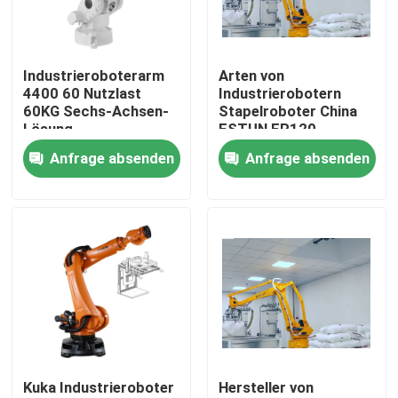
VR-Show
Industrieroboterarm
Arten von
4400 60 Nutzlast
Industrierobotern
Über uns
60KG Sechs-Achsen-
Stapelroboter China
Lösung
ESTUN ER120
Anfrage absenden
Anfrage absenden
Werksbesichtigung
Qualitätskontrolle
Kontakt mit uns
Neuigkeiten
Kuka Industrieroboter
Hersteller von
Rechtssachen