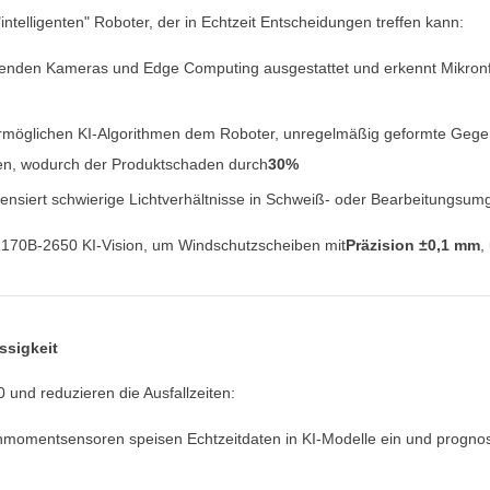
telligenten" Roboter, der in Echtzeit Entscheidungen treffen kann:
ösenden Kameras und Edge Computing ausgestattet und erkennt Mikronfeh
k ermöglichen KI-Algorithmen dem Roboter, unregelmäßig geformte Gegen
ellen, wodurch der Produktschaden durch
30%
ensiert schwierige Lichtverhältnisse in Schweiß- oder Bearbeitungsum
R170B-2650 KI-Vision, um Windschutzscheiben mit
Präzision ±0,1 mm
,
ssigkeit
und reduzieren die Ausfallzeiten:
hmomentsensoren speisen Echtzeitdaten in KI-Modelle ein und prognos