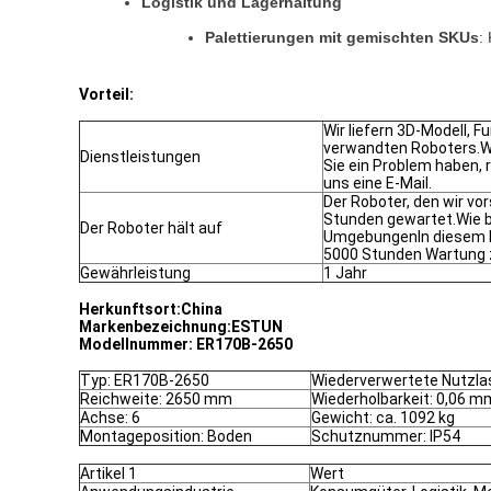
Logistik und Lagerhaltung
Palettierungen mit gemischten SKUs
:
Vorteil:
Wir liefern 3D-Modell,
verwandten Roboters.W
Dienstleistungen
Sie ein Problem haben, 
uns eine E-Mail.
Der Roboter, den wir vor
Stunden gewartet.Wie b
Der Roboter hält auf
UmgebungenIn diesem Fal
5000 Stunden Wartung z
Gewährleistung
1 Jahr
Herkunftsort:
China
Markenbezeichnung:
ESTUN
Modellnummer: ER170B-2650
Typ: ER170B-2650
Wiederverwertete Nutzla
Reichweite: 2650 mm
Wiederholbarkeit: 0,06 m
Achse: 6
Gewicht: ca. 1092 kg
Montageposition: Boden
Schutznummer: IP54
Artikel 1
Wert