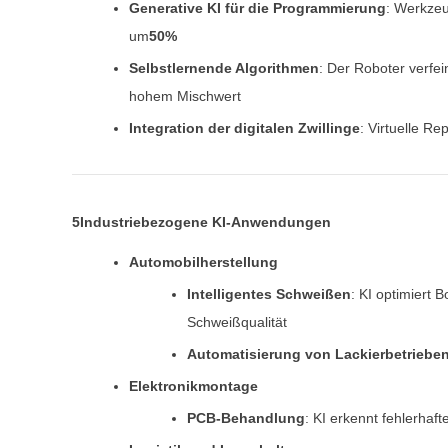
Generative KI für die Programmierung
: Werkze
um
50%
Selbstlernende Algorithmen
: Der Roboter verfe
hohem Mischwert
Integration der digitalen Zwillinge
: Virtuelle R
5Industriebezogene KI-Anwendungen
Automobilherstellung
Intelligentes Schweißen
: KI optimiert
Schweißqualität
Automatisierung von Lackierbetriebe
Elektronikmontage
PCB-Behandlung
: KI erkennt fehlerhaf