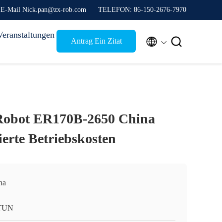
E-Mail Nick.pan@zx-rob.com
TELEFON: 86-150-2676-7970
Veranstaltungen


Antrag Ein Zitat
 Robot ER170B-2650 China
erte Betriebskosten
na
TUN