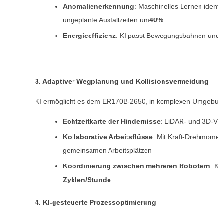
Anomalienerkennung
: Maschinelles Lernen ide
ungeplante Ausfallzeiten um
40%
Energieeffizienz
: KI passt Bewegungsbahnen und
3. Adaptiver Wegplanung und Kollisionsvermeidung
KI ermöglicht es dem ER170B-2650, in komplexen Umgebu
Echtzeitkarte der Hindernisse
: LiDAR- und 3D-V
Kollaborative Arbeitsflüsse
: Mit Kraft-Drehmome
gemeinsamen Arbeitsplätzen
Koordinierung zwischen mehreren Robotern
: 
Zyklen/Stunde
4. KI-gesteuerte Prozessoptimierung