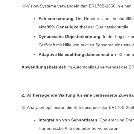
KI-Vision-Systeme verwandeln den ER170B-2650 in einen "in
Fehlererkennung
: Der Roboter ist mit hochaufl
eine
99% Genauigkeit
bei der Qualitätskontrolle
Dynamische Objekterkennung
: In der Logisti
Griffkraft mit Hilfe von taktilen Sensoren einzust
Adaptive Beleuchtungskompensation
: KI komp
Anwendungsbeispiel
: Im Automobilbau verwendet der E
2. Vorhersagende Wartung für eine verbesserte Zuverlä
KI-Analysen optimieren die Betriebsdauer der ER170B-2650 
Integration von Sensordaten
: Codierer und Dre
Harmonische Antriebe oder Servomotoren