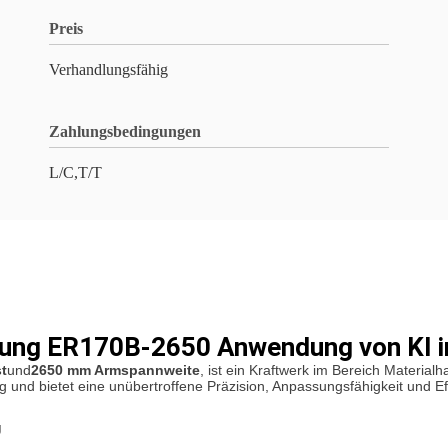
Preis
Verhandlungsfähig
Zahlungsbedingungen
L/C,T/T
rung ER170B-2650 Anwendung von KI in
t
und
2650 mm Armspannweite
, ist ein Kraftwerk im Bereich Materialh
ung und bietet eine unübertroffene Präzision, Anpassungsfähigkeit und Ef
g