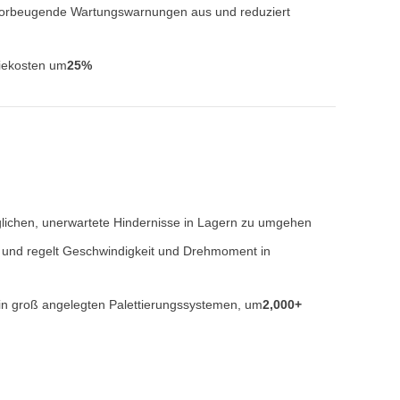
st vorbeugende Wartungswarnungen aus und reduziert
giekosten um
25%
lichen, unerwartete Hindernisse in Lagern zu umgehen
n und regelt Geschwindigkeit und Drehmoment in
g in groß angelegten Palettierungssystemen, um
2,000+