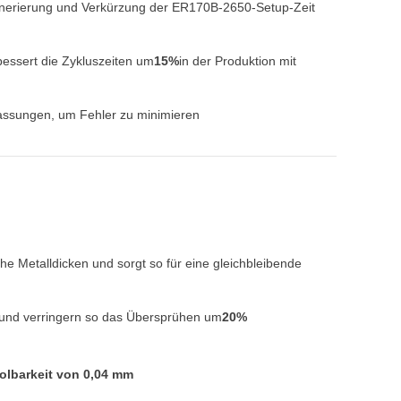
nerierung und Verkürzung der ER170B-2650-Setup-Zeit
bessert die Zykluszeiten um
15%
in der Produktion mit
npassungen, um Fehler zu minimieren
e Metalldicken und sorgt so für eine gleichbleibende
f und verringern so das Übersprühen um
20%
olbarkeit von 0,04 mm