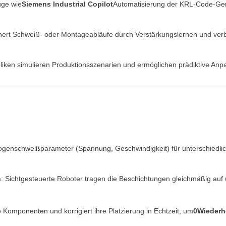
uge wie
Siemens Industrial Copilot
Automatisierung der KRL-Code-Ge
inert Schweiß- oder Montageabläufe durch Verstärkungslernen und ver
epliken simulieren Produktionsszenarien und ermöglichen prädiktive A
 Bogenschweißparameter (Spannung, Geschwindigkeit) für unterschiedlich
n
: Sichtgesteuerte Roboter tragen die Beschichtungen gleichmäßig au
te Komponenten und korrigiert ihre Platzierung in Echtzeit, um
0Wiederh