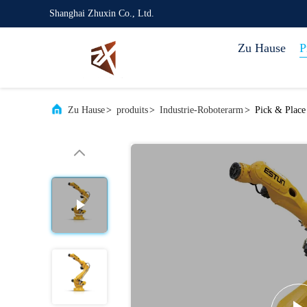
Shanghai Zhuxin Co., Ltd.
Zu Hause
P
Zu Hause
>
produits
>
Industrie-Roboterarm
>
Pick & Place