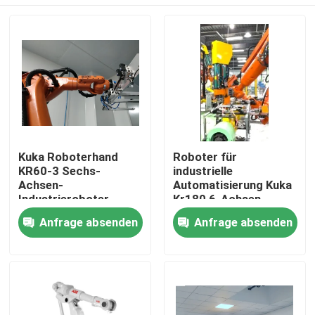
Kuka Roboterhand
Roboter für
KR60-3 Sechs-
industrielle
Achsen-
Automatisierung Kuka
Industrieroboter
Kr180 6-Achsen-
Beeindruckende
Roboter
Zu Hause
Anfrage absenden
Anfrage absenden
Geschwindigkeit
Produkte
Videos