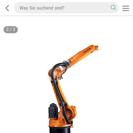
2
/
3