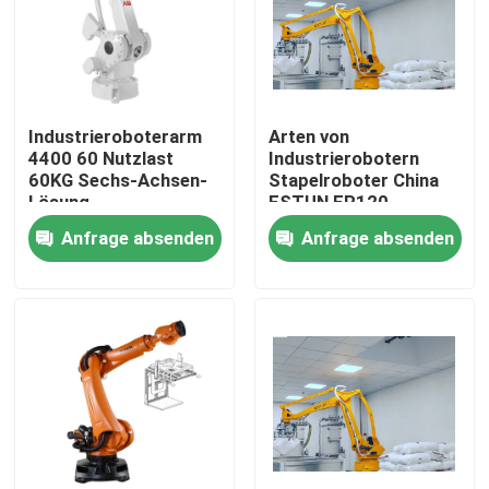
VR-Show
Über uns
Industrieroboterarm
Arten von
4400 60 Nutzlast
Industrierobotern
60KG Sechs-Achsen-
Stapelroboter China
Werksbesichtigung
Lösung
ESTUN ER120
Anfrage absenden
Anfrage absenden
Qualitätskontrolle
Kontakt mit uns
Neuigkeiten
Rechtssachen