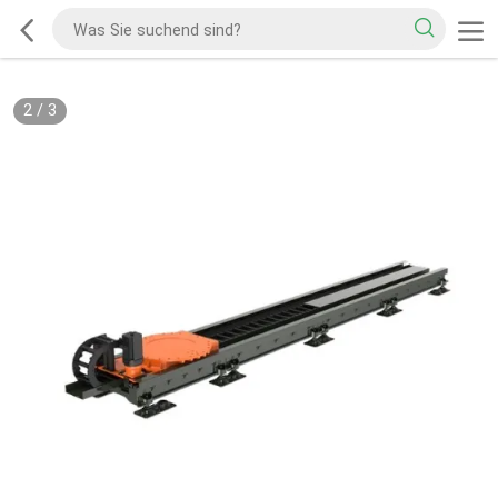
2
/
3