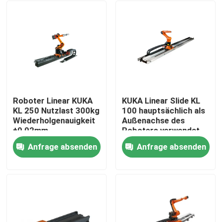
Roboter Linear KUKA
KUKA Linear Slide KL
KL 250 Nutzlast 300kg
100 hauptsächlich als
Wiederholgenauigkeit
Außenachse des
±0,02mm
Roboters verwendet
Anfrage absenden
Anfrage absenden
Zu Hause
Produkte
Videos